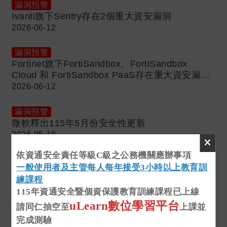
漏洞預警
Ivanti旗下Sentry存在2個重大資安漏洞
2026-06-12
漏洞預警
Fortinet旗下FortiSandbox、FortiSandbox
Cloud 和 FortiSandbox PaaS存在重大資安漏洞
(CVE-2026-25089)
2026-06-12
漏洞預警
微軟釋出115年5月份安全性更新
2026-05-19
依資通安全責任等級C級之公務機關應辦事項
漏洞預警
一般使用者及主管每人每年接受3小時以上教育訓
Canvas供應商Instructure遭駭客組織
練課程
ShinyHunters入侵
115年資通安全暨個資保護教育訓練課程已上線
2026-05-12
uLearn數位學習平台
請同仁抽空至
上課並
漏洞預警
完成測驗