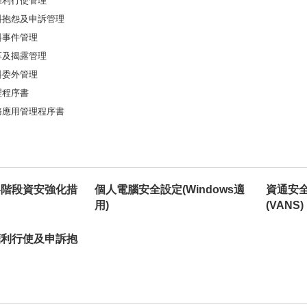
人權利行使管理
人資料抱怨及申訴管理
資料事件管理
分享及揭露管理
資料委外管理
管理程序書
端服務應用管理程序書
各階段資安強化措
個人電腦安全設定(Windows適
資通安
用)
(VANS)
權利行使及申訴抱