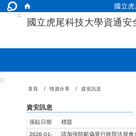
國立虎
:::
國立虎尾科技大學資通安
:::
首頁
情資分享
資安訊息
資安訊息
張貼日期
標題
2026-01-
請加強防範偽冒行政院法規會