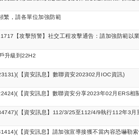
頻繁，請各單位加強防範
21711121717【攻擊預警】社交工程攻擊通告：請加強
用戶升級到22H2
10023131)(【資安訊息】數聯資安202302月IOC資訊)
10022424)(【資安訊息】數聯資安分享2023年02月ERS相
401034747)(【資安訊息】112/3/25至112/4/9執
2511031414)(【資安訊息】請加強宣導接獲不當內容恐嚇勒