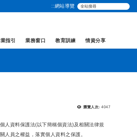
:::
網站導覽
作業指引
業務窗口
教育訓練
情資分享
瀏覽次數：
瀏覽人次:
4047
個人資料保護法(以下簡稱個資法)及相關法律規
關人員之權益，落實個人資料之保護。