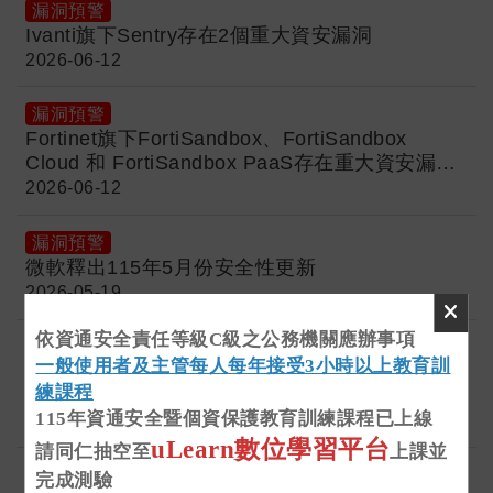
漏洞預警
Ivanti旗下Sentry存在2個重大資安漏洞
2026-06-12
漏洞預警
Fortinet旗下FortiSandbox、FortiSandbox
Cloud 和 FortiSandbox PaaS存在重大資安漏洞
(CVE-2026-25089)
2026-06-12
漏洞預警
微軟釋出115年5月份安全性更新
2026-05-19
依資通安全責任等級C級之公務機關應辦事項
漏洞預警
一般使用者及主管每人每年接受3小時以上教育訓
Canvas供應商Instructure遭駭客組織
練課程
ShinyHunters入侵
115年資通安全暨個資保護教育訓練課程已上線
2026-05-12
uLearn數位學習平台
請同仁抽空至
上課並
漏洞預警
完成測驗