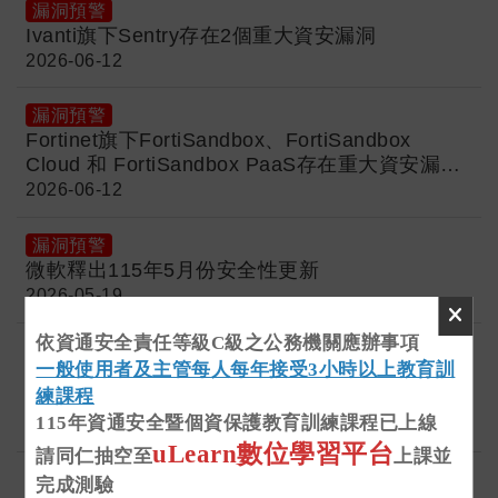
漏洞預警
Ivanti旗下Sentry存在2個重大資安漏洞
2026-06-12
漏洞預警
Fortinet旗下FortiSandbox、FortiSandbox
Cloud 和 FortiSandbox PaaS存在重大資安漏洞
(CVE-2026-25089)
2026-06-12
漏洞預警
微軟釋出115年5月份安全性更新
2026-05-19
依資通安全責任等級C級之公務機關應辦事項
漏洞預警
一般使用者及主管每人每年接受3小時以上教育訓
Canvas供應商Instructure遭駭客組織
練課程
ShinyHunters入侵
115年資通安全暨個資保護教育訓練課程已上線
2026-05-12
uLearn數位學習平台
請同仁抽空至
上課並
漏洞預警
完成測驗