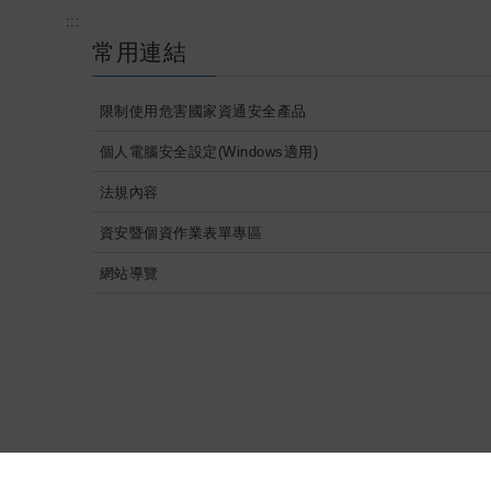
:::
常用連結
限制使用危害國家資通安全產品
個人電腦安全設定(Windows適用)
法規內容
資安暨個資作業表單專區
網站導覽