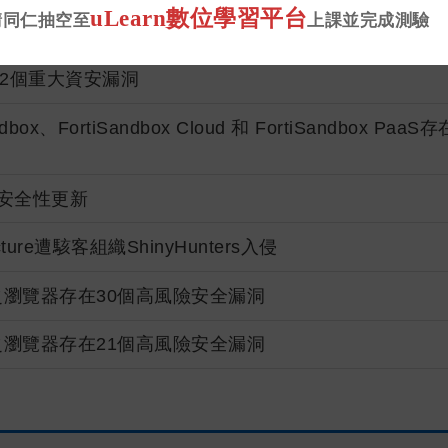
uLearn數位學習平台
請同仁抽空至
上課並完成測驗
份安全性更新
y存在2個重大資安漏洞
andbox、FortiSandbox Cloud 和 FortiSandbox P
份安全性更新
cture遭駭客組織ShinyHunters入侵
礎之瀏覽器存在30個高風險安全漏洞
礎之瀏覽器存在21個高風險安全漏洞