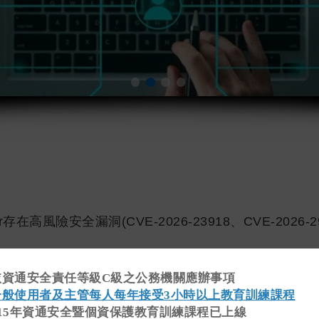
ver存在高風險安全漏洞(CVE-2026-23918、CVE-2026-2
受託者資通安全聯合查核指引」自即日停止適用一案。
依資通安全責任等級C級之公務機關應辦事項
一般使用者及主管每人每年接受3小時以上教育訓練課程
之瀏覽器存在74個高風險安全漏洞
115年資通安全暨個資保護教育訓練課程已上線